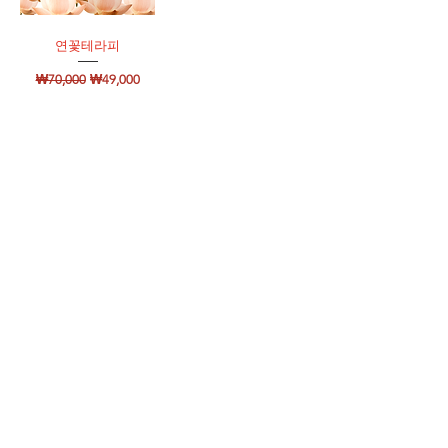
연꽃테라피
일반가
할인가
₩70,000
₩49,000
Follow Us & Have a Opistar Day
Shipping & Returns
Privacy Policy
FAQ
© 2026 by 오피스타 STUDIO