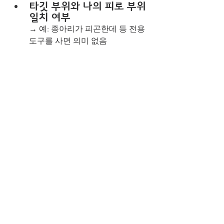
타깃 부위와 나의 피로 부위 
일치 여부
→ 예: 종아리가 피곤한데 등 전용 
도구를 사면 의미 없음
일상 속 루틴에 자연스럽게 
들어올 수 있는가?
→ 설치나 작동이 번거로운 도구는 
루틴화하기 어렵습니다
도구는 도구일 뿐, 회복은 
나를 아는 것에서 시작됩니
다
홈마사지 도구는 “완벽한 대안” 은 아니
지만, 내 컨디션을 돌보는 효율적인 도구
로 충분히 활용될 수 있습니다. 중요한 
건, 무조건 좋은 제품을 찾기보다는 내 스