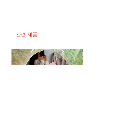
관련 제품
루미에르 테라피
라미엘 바디케어