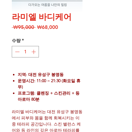
라미엘 바디케어
일
할
 ₩95,000 
₩68,000
반
인
가
가
수량
*
지역: 대전 유성구 봉명동
운영시간: 11:00 ~ 21:30 (화요일 휴
무)
프로그램: 클렌징 + 스킨관리 + 등
아로마 80분
라미엘 바디케어는 대전 유성구 봉명동
에서 피부와 몸을 함께 회복시키는 이
중 테라피 공간입니다. 스킨 밸런스 케
어와 등 라인의 깊은 아로마 테라피를