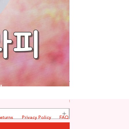
라미엘 바디케어
일반가
할인가
₩95,000
₩68,000
eturns
Privacy Policy
FAQ