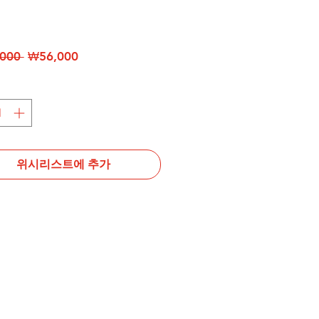
일
할
000 
₩56,000
반
인
가
가
위시리스트에 추가