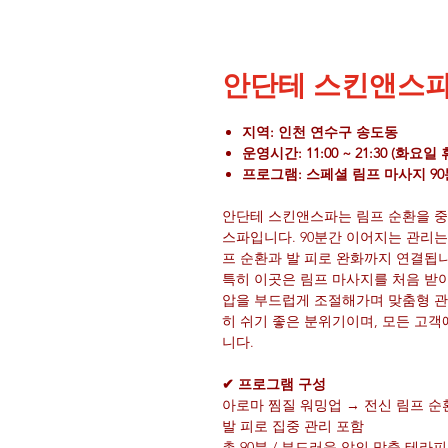
안단테 스킨앤스
지역: 인천 연수구 송도동
운영시간: 11:00 ~ 21:30 (화요일
프로그램: 스페셜 림프 마사지 90
안단테 스킨앤스파는 림프 순환을 중
스파입니다. 90분간 이어지는 관리는
프 순환과 발 피로 완화까지 연결됩니
특히 이곳은 림프 마사지를 처음 받
압을 부드럽게 조절해가며 맞춤형 관
히 쉬기 좋은 분위기이며, 모든 고객
니다.
✔ 프로그램 구성
아로마 찜질 워밍업 → 전신 림프 순
발 피로 집중 관리 포함
총 90분 / 부드러운 압의 맞춤 테라피