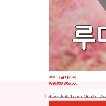
루미에르 테라피
일반가
할인가
₩80,000
₩56,000
Follow Us & Have a Opistar Da