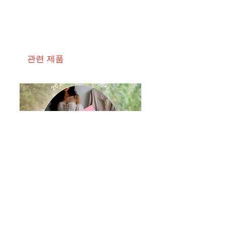
관련 제품
루미에르 테라피
라미엘 바디케어