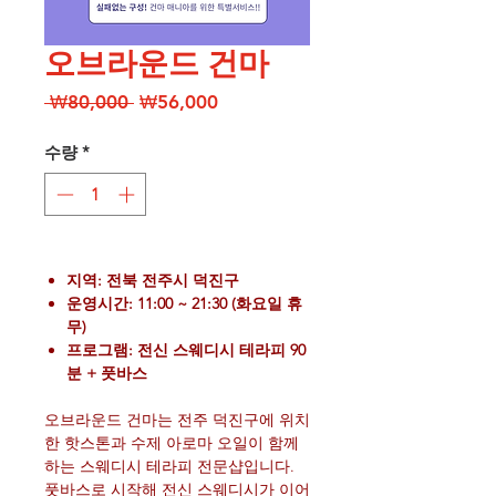
오브라운드 건마
일
할
 ₩80,000 
₩56,000
반
인
가
가
수량
*
지역: 전북 전주시 덕진구
운영시간: 11:00 ~ 21:30 (화요일 휴
무)
프로그램: 전신 스웨디시 테라피 90
분 + 풋바스
오브라운드 건마는 전주 덕진구에 위치
한 핫스톤과 수제 아로마 오일이 함께
하는 스웨디시 테라피 전문샵입니다.
풋바스로 시작해 전신 스웨디시가 이어