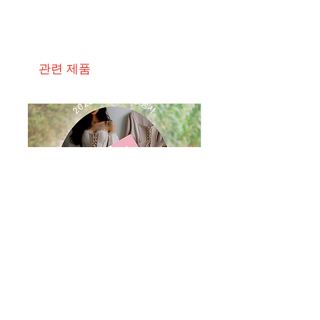
관련 제품
루미에르 테라피
라미엘 바디케어
일반가
할인가
일반가
₩80,000
₩95,000
₩56,000