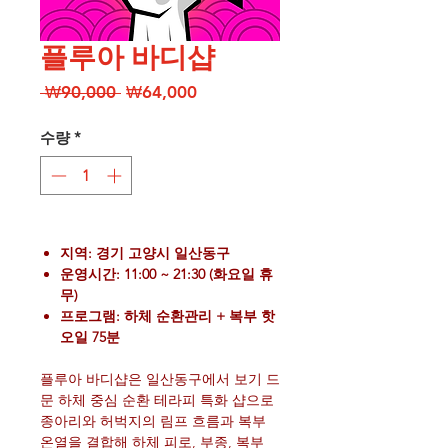
플루아 바디샵
일
할
 ₩90,000 
₩64,000
반
인
가
가
수량
*
지역: 경기 고양시 일산동구
운영시간: 11:00 ~ 21:30 (화요일 휴
무)
프로그램: 하체 순환관리 + 복부 핫
오일 75분
플루아 바디샵은 일산동구에서 보기 드
문 하체 중심 순환 테라피 특화 샵으로
종아리와 허벅지의 림프 흐름과 복부
온열을 결합해 하체 피로, 부종, 복부